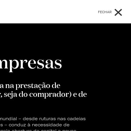
×
FECHAR
mpresas
a na prestação de
, seja do comprador) e de
undial – desde ruturas nas cadeias
tas – conduz à necessidade de
pela abertura de capital a novos