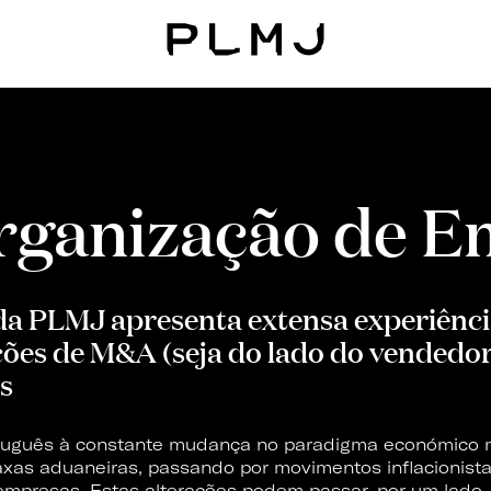
PLMJ
ganização de E
 da PLMJ apresenta extensa experiênci
ções de M&A (seja do lado do vendedor
s
rtuguês à constante mudança no paradigma económico m
taxas aduaneiras, passando por movimentos inflacionis
mpresas. Estas alterações podem passar, por um lado, 