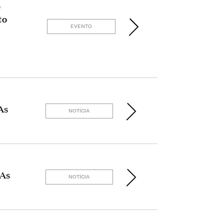
e
to
EVENTO
As
NOTÍCIA
 As
NOTÍCIA