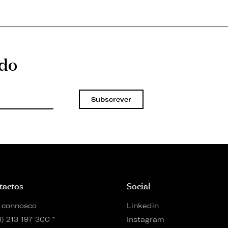
ado
Subscrever
tactos
Social
 connosco
Linkedin
1) 213 197 300
*
Instagram