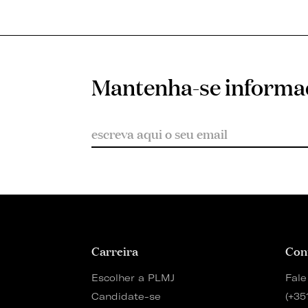
Mantenha-se inform
Carreira
Con
Escolher a PLMJ
Fale
Candidate-se
(+35