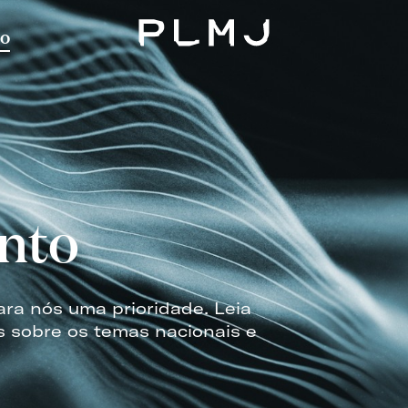
o
PLMJ
nto
ara nós uma prioridade. Leia
s sobre os temas nacionais e