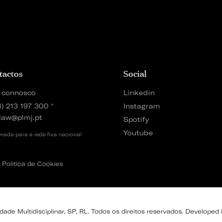
tactos
Social
 connosco
Linkedin
1) 213 197 300
*
Instagram
law@plmj.pt
Spotify
Youtube
ada para a rede fixa nacional
Política de Cookies
de Multidisciplinar, SP, RL. Todos os direitos reservados. Developed