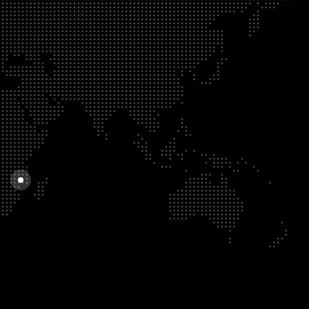
a
Moçambique