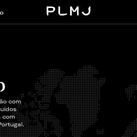
o
PLMJ
b
ção com
buídos
s com
Portugal.