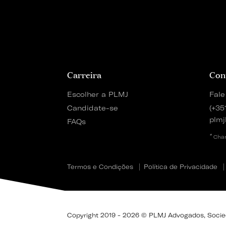
Carreira
Con
Escolher a PLMJ
Fale
Candidate-se
(+35
plmj
FAQs
*
Cham
Termos e Condições
Política de Privacidade
Copyright 2019 - 2026 © PLMJ Advogados, Socieda