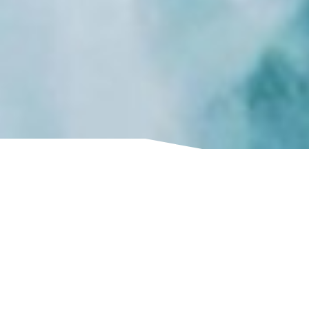
Sociedade portuguesa líder.
Ao lado das empresas.
Somos um escritório de advogados nacional,
independente e líder em Portugal,