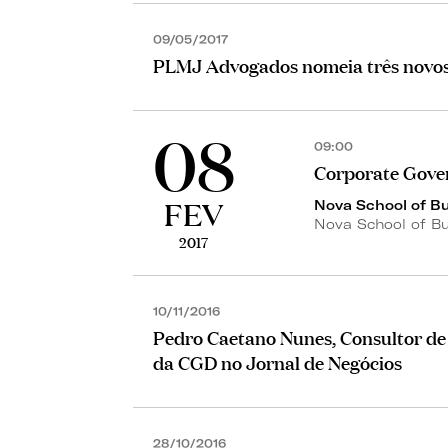
09/05/2017
PLMJ Advogados nomeia três novos 
08
09:00
Corporate Gover
FEV
Nova School of B
Nova School of B
2017
10/11/2016
Pedro Caetano Nunes, Consultor de 
da CGD no Jornal de Negócios
28/10/2016