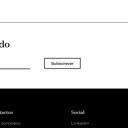
ado
Subscrever
tactos
Social
 connosco
Linkedin