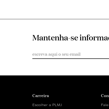
Mantenha-se inform
Carreira
Con
Escolher a PLMJ
Fale