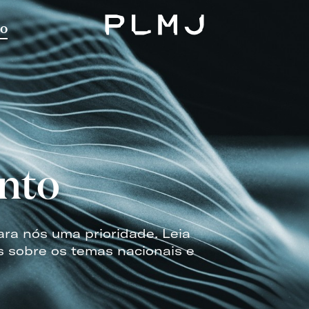
o
PLMJ
nto
ara nós uma prioridade. Leia
s sobre os temas nacionais e