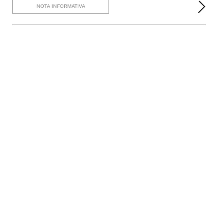
NOTA INFORMATIVA
Mantenha-se informado
Subscrever
Carreira