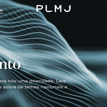
o
PLMJ
nto
ara nós uma prioridade. Leia
s sobre os temas nacionais e