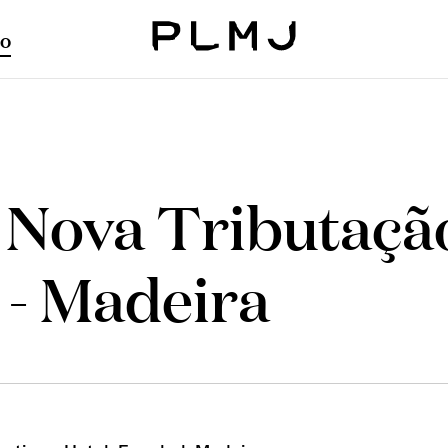
o
PLMJ
a Nova Tributaçã
 - Madeira