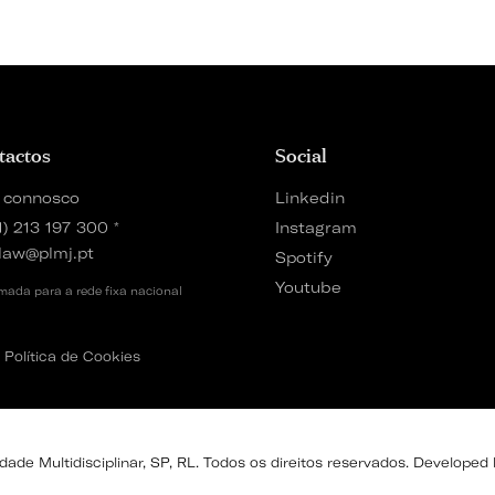
tactos
Social
 connosco
Linkedin
1) 213 197 300
*
Instagram
law@plmj.pt
Spotify
Youtube
ada para a rede fixa nacional
Política de Cookies
de Multidisciplinar, SP, RL. Todos os direitos reservados. Developed