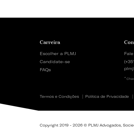
Carreira
Con
Escolher a PLMJ
Fale
Candidate-se
(+35
plmj
FAQs
*
Cham
Termos e Condições
Política de Privacidade
Copyright 2019 - 2026 © PLMJ Advogados, Socieda