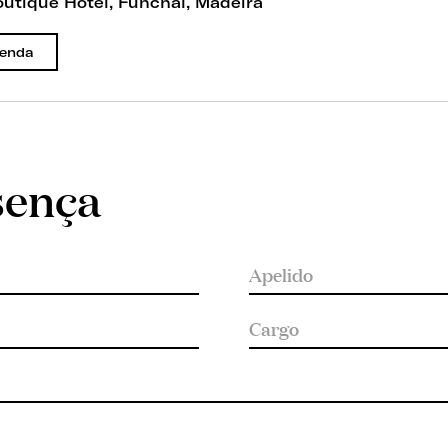
utique Hotel, Funchal, Madeira
genda
sença