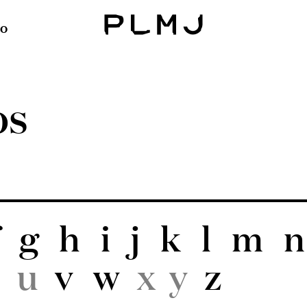
o
PLMJ
os
g
h
i
j
k
l
m
n
u
v
w
x
y
z