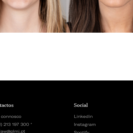
tactos
Social
 connosco
Linkedin
1) 213 197 300
*
Instagram
law@plmj.pt
Spotify