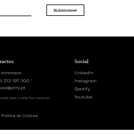
Subscrever
tactos
Social
 connosco
Linkedin
1) 213 197 300
*
Instagram
law@plmj.pt
Spotify
Youtube
ada para a rede fixa nacional
Política de Cookies