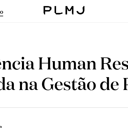
o
PLMJ
ência Human Res
da na Gestão de 
e