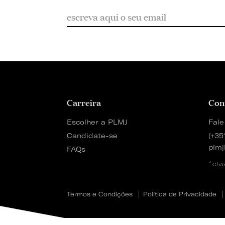
Carreira
Con
Escolher a PLMJ
Fale
Candidate-se
(+35
plmj
FAQs
*
Cham
Termos e Condições
Política de Privacidade