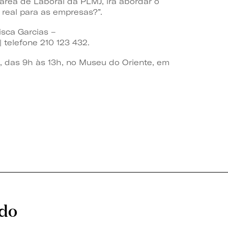
área de Laboral da PLMJ, irá abordar o
 real para as empresas?”.
isca Garcias –
 telefone 210 123 432.
, das 9h às 13h, no Museu do Oriente, em
ado