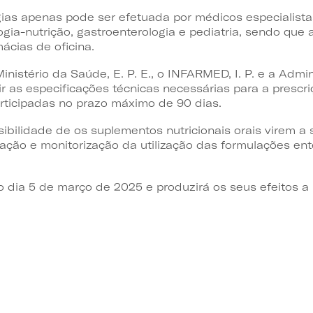
gias apenas pode ser efetuada por médicos especialist
ogia-nutrição, gastroenterologia e pediatria, sendo que
ácias de oficina.
inistério da Saúde, E. P. E., o INFARMED, I. P. e a Admi
tir as especificações técnicas necessárias para a prescr
ticipadas no prazo máximo de 90 dias.
sibilidade de os suplementos nutricionais orais virem a
iação e monitorização da utilização das formulações en
 dia 5 de março de 2025 e produzirá os seus efeitos a p