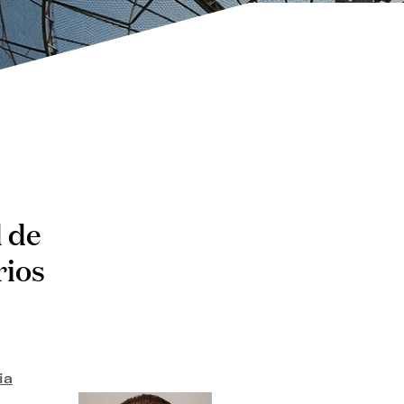
 de
rios
ia