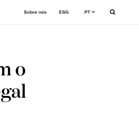
Sobre nós
ESG
PT
m o
gal