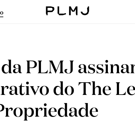
o
PLMJ
da PLMJ assina
rativo do The Le
Propriedade