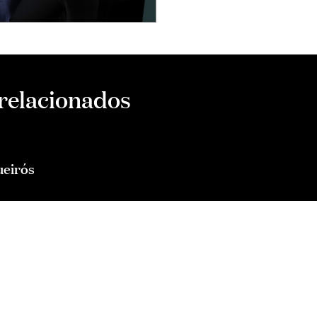
 relacionados
ueirós