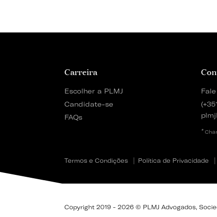
Carreira
Con
Escolher a PLMJ
Fale
Candidate-se
(+35
plmj
FAQs
*
Cham
Termos e Condições
Política de Privacidade
Copyright 2019 - 2026 © PLMJ Advogados, Socieda