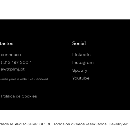
tactos
Social
 connosco
Linkedin
1) 213 197 300
*
Instagram
law@plmj.pt
Spotify
Youtube
ada para a rede fixa nacional
Política de Cookies
de Multidisciplinar, SP, RL. Todos os direitos reservados. Developed