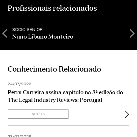
Profissionais relacionados
SÓCIO SÉNIOR
S
Nuno Líbano Monteiro
P
Conhecimento Relacionado
24/07/2026
Petra Carreira assina capítulo na 8ª edição do
The Legal Industry Reviews: Portugal
NOTÍCIA
23/07/2026