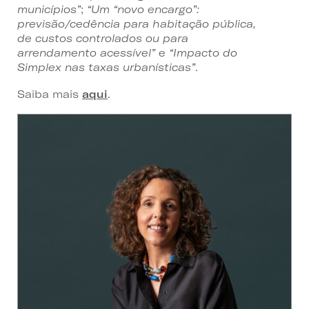
municípios”
;
“Um “novo encargo”:
previsão/cedência para habitação pública,
de custos controlados ou para
arrendamento acessível”
e
“Impacto do
Simplex nas taxas urbanísticas”
.
Saiba mais
aqui
.