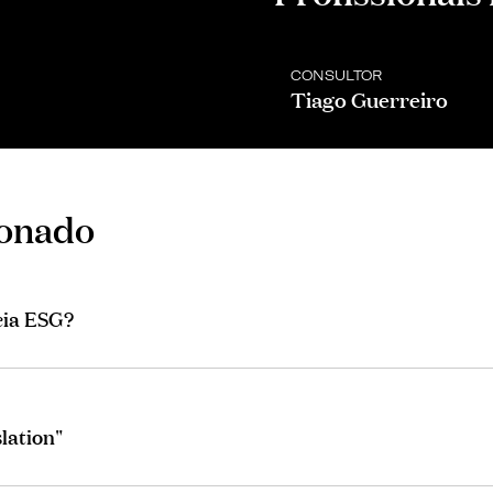
CONSULTOR
Tiago Guerreiro
ionado
ncia ESG?
lation"