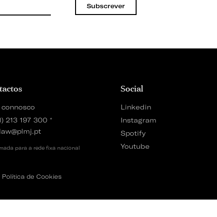
Subscrever
tactos
Social
 connosco
Linkedin
1) 213 197 300
*
Instagram
law@plmj.pt
Spotify
Youtube
ada para a rede fixa nacional
Política de Cookies