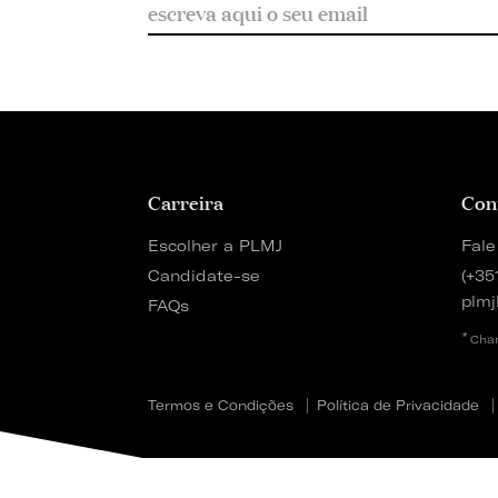
Carreira
Con
Escolher a PLMJ
Fale
Candidate-se
(+35
plmj
FAQs
*
Cham
Termos e Condições
Política de Privacidade