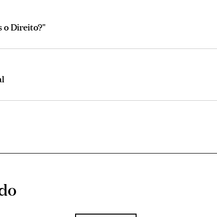
 o Direito?"
al
ado