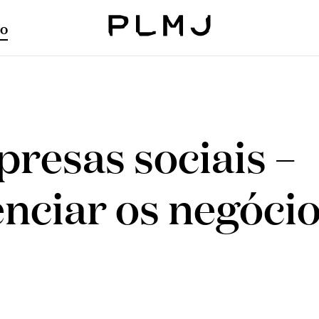
o
PLMJ
resas sociais –
nciar os negóci