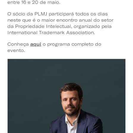
entre 16 e 20 de maio.
O sócio da PLMJ participará todos os dias
neste que é o maior encontro anual do setor
da Propriedade Intelectual, organizado pela
International Trademark Association.
Conheça
aqui
o programa completo do
evento.