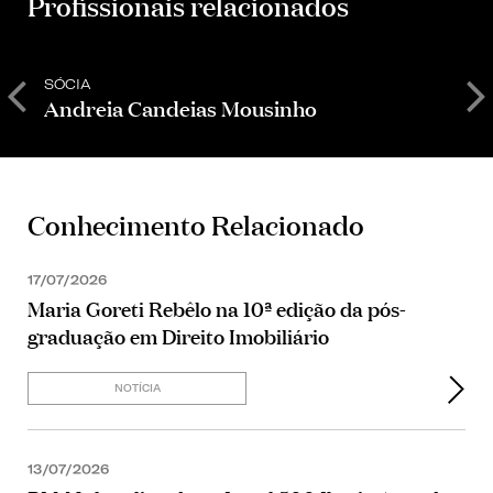
Profissionais relacionados
SÓCIA
S
Andreia Candeias Mousinho
F
Conhecimento Relacionado
17/07/2026
Maria Goreti Rebêlo na 10ª edição da pós-
graduação em Direito Imobiliário
NOTÍCIA
13/07/2026