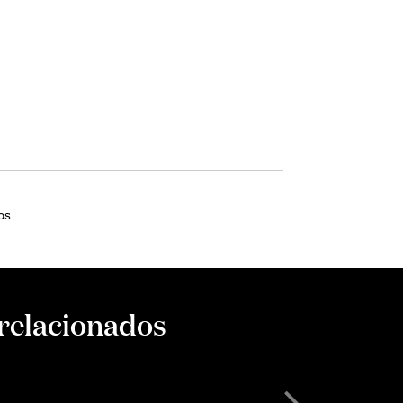
os
 relacionados
SÓCIO