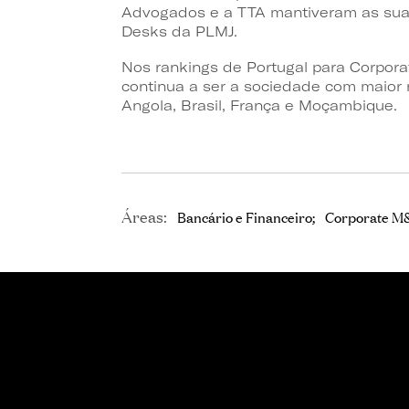
Advogados e a TTA mantiveram as suas
Desks da PLMJ.
Nos rankings de Portugal para Corpora
continua a ser a sociedade com maior
Angola, Brasil, França e Moçambique.
Áreas:
Bancário e Financeiro
Corporate M
SÓCIA