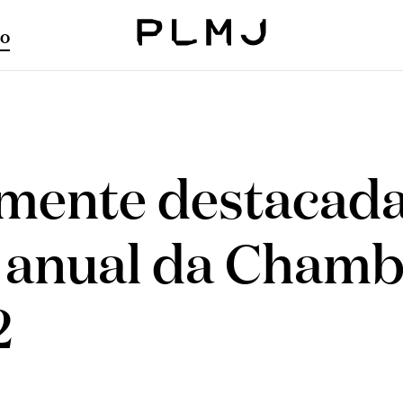
o
PLMJ
mente destacad
o anual da Cham
2