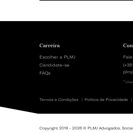
Carreira
Con
Escolher a PLMJ
Fale
Candidate-se
(+35
plmj
FAQs
*
Cham
Termos e Condições
Política de Privacidade
Copyright 2019 - 2026 © PLMJ Advogados, Socieda