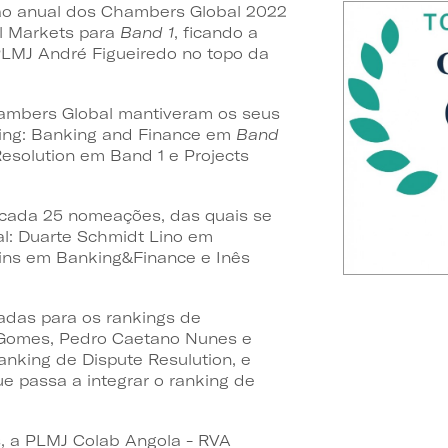
ção anual dos Chambers Global 2022
l Markets para
Band 1
, ficando a
PLMJ André Figueiredo no topo da
hambers Global mantiveram os seus
king: Banking and Finance em
Band
Resolution em Band 1 e Projects
ecada 25 nomeações, das quais se
al: Duarte Schmidt Lino em
ins em Banking&Finance e Inês
adas para os rankings de
Gomes, Pedro Caetano Nunes e
anking de Dispute Resulution, e
 passa a integrar o ranking de
s, a PLMJ Colab Angola - RVA