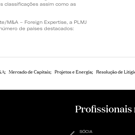
 classificações assim como as
te/M&A – Foreign Expertise, a PLMJ
 número de países destacados:
&A
Mercado de Capitais
Projetos e Energia
Resolução de Litígi
Profissionais
SÓCIA