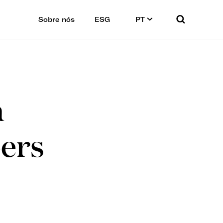
Sobre nós
ESG
PT
a
bers