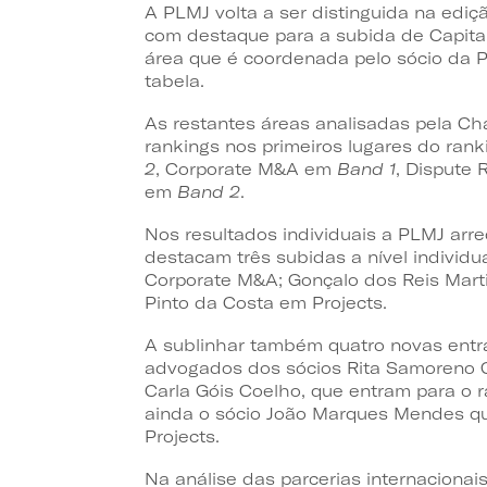
A PLMJ volta a ser distinguida na edi
com destaque para a subida de Capita
área que é coordenada pelo sócio da 
tabela.
As restantes áreas analisadas pela C
rankings nos primeiros lugares do ran
2
, Corporate M&A em
Band 1
, Dispute 
em
Band 2
.
Nos resultados individuais a PLMJ arr
destacam três subidas a nível individu
Corporate M&A; Gonçalo dos Reis Mart
Pinto da Costa em Projects.
A sublinhar também quatro novas entr
advogados dos sócios Rita Samoreno 
Carla Góis Coelho, que entram para o r
ainda o sócio João Marques Mendes que
Projects.
Na análise das parcerias internacionai