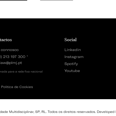
tactos
Social
 connosco
Linkedin
1) 213 197 300
*
Instagram
law@plmj.pt
Spotify
Youtube
ada para a rede fixa nacional
Política de Cookies
de Multidisciplinar, SP, RL. Todos os direitos reservados. Developed