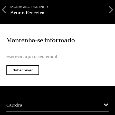
MANAGING PARTNER
S
Bruno Ferreira
C
Mantenha-se informado
Subscrever
Carreira