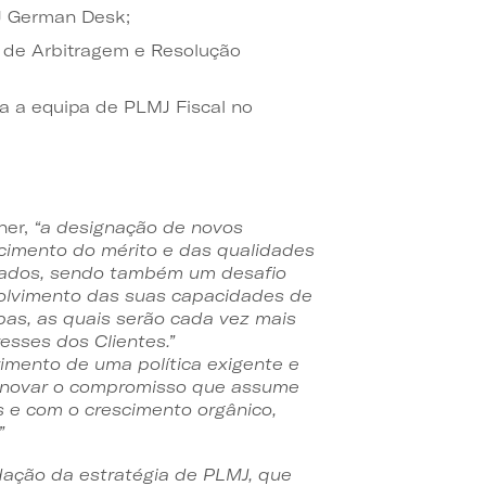
J German Desk;
s de Arbitragem e Resolução
a a equipa de PLMJ Fiscal no
ner,
“
a designação de novos
cimento do mérito e das qualidades
ogados, sendo também um desafio
olvimento das suas capacidades de
pas, as quais serão cada vez mais
esses dos Clientes.”
mento de uma política exigente e
 renovar o compromisso que assume
 e com o crescimento orgânico,
”
dação da estratégia de PLMJ, que