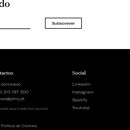
ado
Subscrever
tactos
Social
 connosco
Linkedin
1) 213 197 300
*
Instagram
law@plmj.pt
Spotify
Youtube
ada para a rede fixa nacional
Política de Cookies