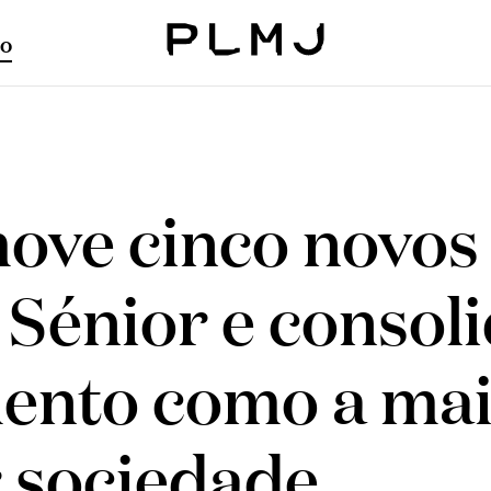
o
PLMJ
ve cinco novos
Sénior e consol
ento como a mai
r sociedade