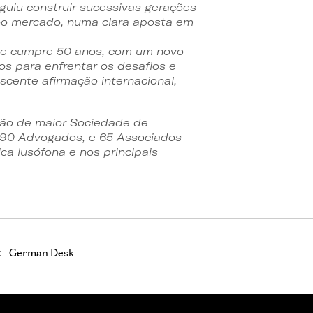
guiu construir sucessivas gerações
o mercado, numa clara aposta em
ue cumpre 50 anos, com um novo
os para enfrentar os desafios e
scente afirmação internacional,
ção de maior Sociedade de
290 Advogados, e 65 Associados
ca lusófona e nos principais
:
German Desk