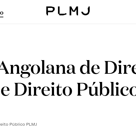
o
PLMJ
Angolana de Dir
 e Direito Públic
ireito Público PLMJ