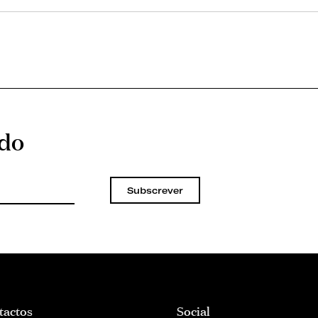
ado
Subscrever
tactos
Social