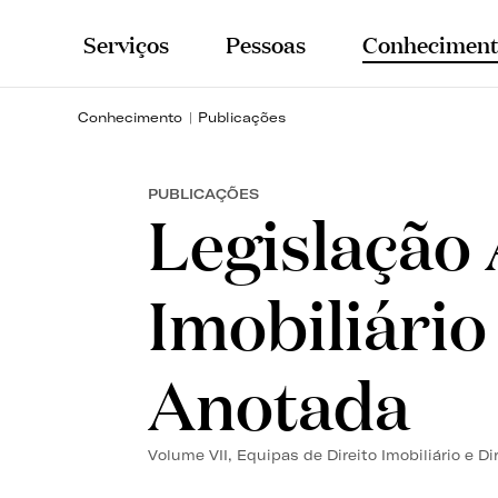
Serviços
Pessoas
Conheciment
Conhecimento
Publicações
PUBLICAÇÕES
Legislação 
Imobiliário
Anotada
Volume VII, Equipas de Direito Imobiliário e D