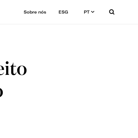
Sobre nós
ESG
PT
eito
o