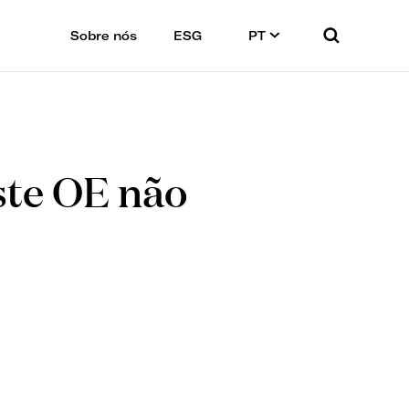
Sobre nós
ESG
PT
ste OE não