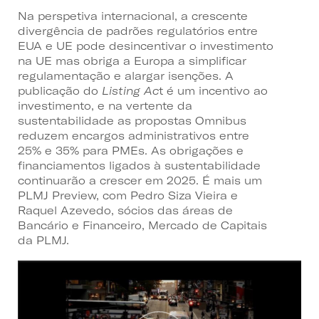
Na perspetiva internacional, a crescente
divergência de padrões regulatórios entre
EUA e UE pode desincentivar o investimento
na UE mas obriga a Europa a simplificar
regulamentação e alargar isenções. A
publicação do
Listing Ac
t é um incentivo ao
investimento, e na vertente da
sustentabilidade as propostas Omnibus
reduzem encargos administrativos entre
25% e 35% para PMEs. As obrigações e
financiamentos ligados à sustentabilidade
continuarão a crescer em 2025. É mais um
PLMJ Preview, com Pedro Siza Vieira e
Raquel Azevedo, sócios das áreas de
Bancário e Financeiro, Mercado de Capitais
da PLMJ.