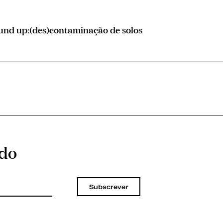
und up:(des)contaminação de solos
ado
Subscrever