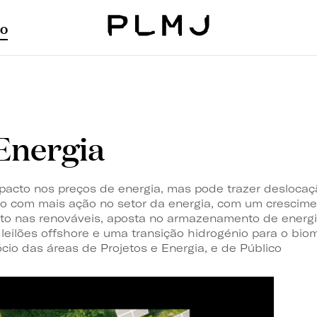
o
PLMJ
 Energia
impacto nos preços de energia, mas pode trazer desloca
no com mais ação no setor da energia, com um cresci
ento nas renováveis, aposta no armazenamento de energ
leilões offshore e uma transição hidrogénio para o bio
io das áreas de Projetos e Energia, e de Público