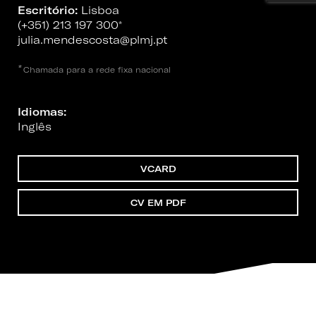
Escritório:
Lisboa
(+351) 213 197 300
*
julia.mendescosta@plmj.pt
*
Chamada para a rede fixa nacional
Idiomas:
Inglês
VCARD
CV EM PDF