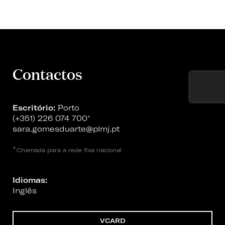
Contactos
Escritório:
Porto
(+351) 226 074 700
*
sara.gomesduarte@plmj.pt
*
Chamada para a rede fixa nacional
Idiomas:
Inglês
VCARD