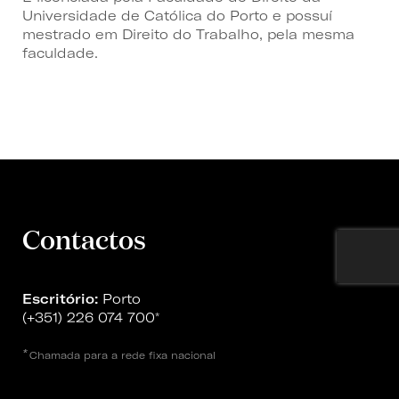
Universidade de Católica do Porto e possuí
mestrado em Direito do Trabalho, pela mesma
faculdade.
Contactos
Escritório:
Porto
(+351) 226 074 700
*
*
Chamada para a rede fixa nacional