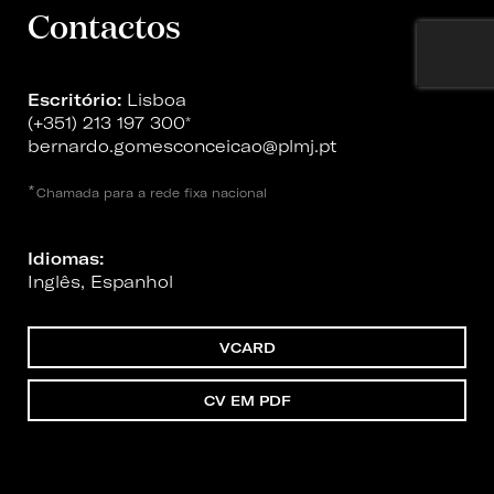
Contactos
Escritório:
Lisboa
(+351) 213 197 300
*
bernardo.gomesconceicao@plmj.pt
*
Chamada para a rede fixa nacional
Idiomas:
Inglês, Espanhol
VCARD
CV EM PDF