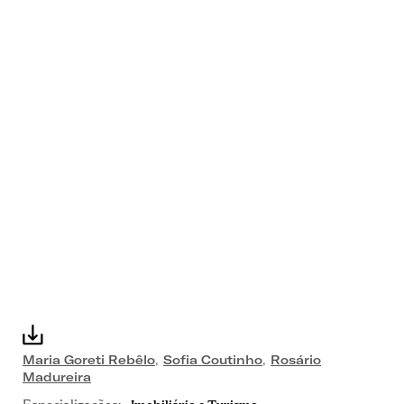
Maria Goreti Rebêlo
,
Sofia Coutinho
,
Rosário
Madureira
Especializações:
Imobiliário e Turismo