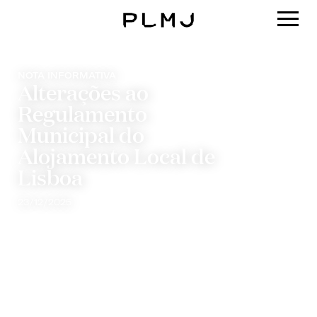
PLMJ
NOTA INFORMATIVA
Alterações ao
Regulamento
Municipal do
Alojamento Local de
Lisboa
23/12/2025