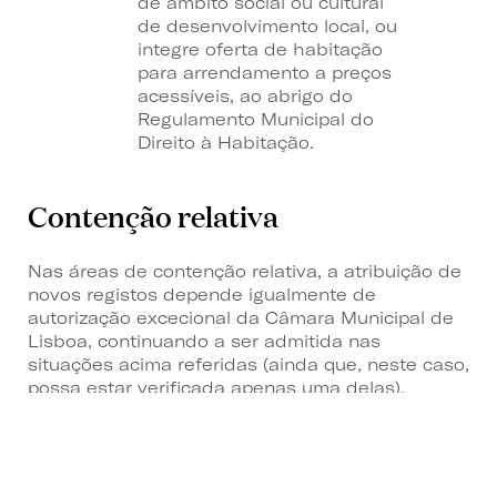
de âmbito social ou cultural
de desenvolvimento local, ou
integre oferta de habitação
para arrendamento a preços
acessíveis, ao abrigo do
Regulamento Municipal do
Direito à Habitação.
Contenção relativa
Nas áreas de contenção relativa, a atribuição de
novos registos depende igualmente de
autorização excecional da Câmara Municipal de
Lisboa, continuando a ser admitida nas
situações acima referidas (ainda que, neste caso,
possa estar verificada apenas uma delas).
Adicionalmente, passa agora a admitir-se a
autorização excecional para novos registos na
modalidade “quarto” em fração autónoma ou