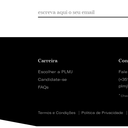
Carreira
Con
Escolher a PLMJ
Fale
Candidate-se
(+35
plmj
FAQs
*
Cham
Termos e Condições
Política de Privacidade