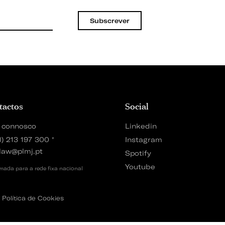
Subscrever
tactos
Social
 connosco
Linkedin
1) 213 197 300
*
Instagram
law@plmj.pt
Spotify
Youtube
ada para a rede fixa nacional
Política de Cookies