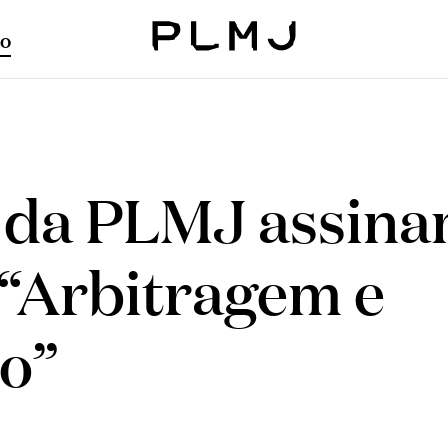
o
PLMJ
da PLMJ assina
 “Arbitragem e
ão”