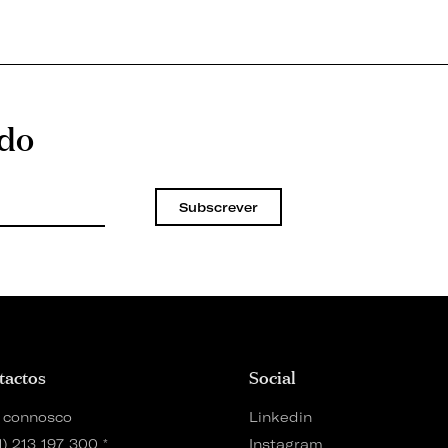
ado
Subscrever
tactos
Social
 connosco
Linkedin
1) 213 197 300
*
Instagram