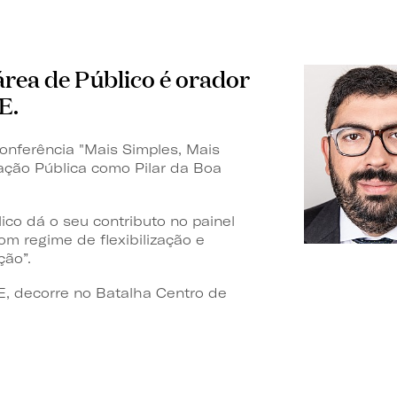
área de Público
é orador
E.
onferência "
Mais Simples, Mais
tação Pública como Pilar da Boa
lico
dá o seu contributo no painel
om regime de flexibilização e
ação
”.
, decorre no Batalha Centro de