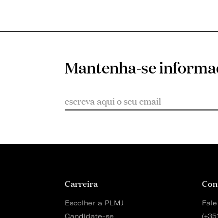
Mantenha-se inform
Carreira
Con
Escolher a PLMJ
Fale
Candidate-se
(+35