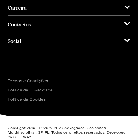
Carreira
Contactos
Social
Termos e Condições
Política de Privacidade
Política de Cookies
Copyright 2019 - 2026 © PLMJ Advogados, Sociedade
Multidisciplinar, SP, RL. Todos os direitos reservados. Developed
by
SOFTWAY
.