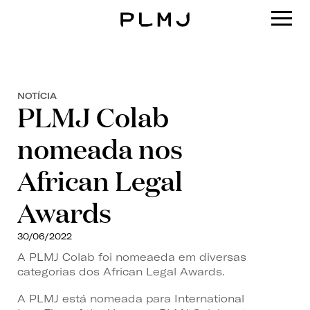
PLMJ
NOTÍCIA
PLMJ Colab
nomeada nos
African Legal
Awards
30/06/2022
A PLMJ Colab foi nomeaeda em diversas
categorias dos African Legal Awards.
A PLMJ está nomeada para International