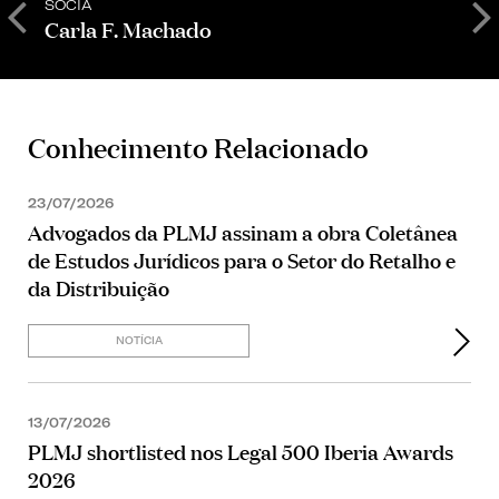
SÓCIA
S
Carla F. Machado
D
Conhecimento Relacionado
23/07/2026
Advogados da PLMJ assinam a obra Coletânea
de Estudos Jurídicos para o Setor do Retalho e
da Distribuição
NOTÍCIA
13/07/2026
PLMJ shortlisted nos Legal 500 Iberia Awards
2026