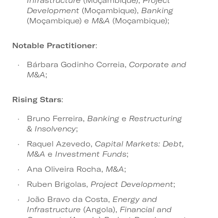
Infrastructure
(Moçambique),
Project
Development
(Moçambique),
Banking
(Moçambique) e
M&A
(Moçambique);
Notable
Practitioner
:
Bárbara Godinho Correia,
Corporate and
M&A
;
Rising
Stars
:
Bruno Ferreira,
Banking
e
Restructuring
& Insolvency
;
Raquel Azevedo,
Capital Markets: Debt,
M&A
e
Investment Funds
;
Ana Oliveira Rocha,
M&A
;
Ruben Brigolas,
Project Development
;
João Bravo da Costa,
Energy and
Infrastructure
(Angola),
Financial and