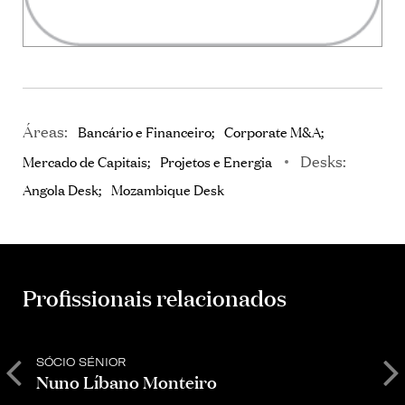
Áreas:
Bancário e Financeiro
Corporate M&A
Desks:
Mercado de Capitais
Projetos e Energia
Angola Desk
Mozambique Desk
Profissionais relacionados
SÓCIO SÉNIOR
S
Nuno Líbano Monteiro
A