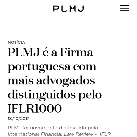
PLMJ
NOTÍCIA
PLMJ é a Firma
portuguesa com
mais advogados
distinguidos pelo
IFLR1000
18/10/2017
PLMJ foi novamente distinguida pela
International Financial Law Review - IFLR