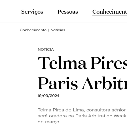
Serviços
Pessoas
Conheciment
Conhecimento
Notícias
NOTÍCIA
Telma Pire
Paris Arbi
19/03/2024
Telma Pires de Lima,
consultora sénior
será oradora na Paris Arbitration Week
de março.