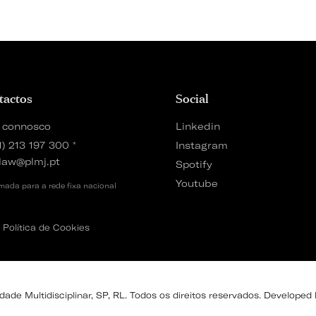
tactos
Social
 connosco
Linkedin
1) 213 197 300
*
Instagram
law@plmj.pt
Spotify
Youtube
ada para a rede fixa nacional
Política de Cookies
de Multidisciplinar, SP, RL. Todos os direitos reservados. Developed