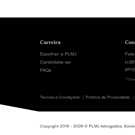
Carreira
Con
Escolher a PLMJ
Fale
Candidate-se
(+35
plmj
FAQs
*
Cham
Termos e Condições
Política de Privacidade
Copyright 2019 - 2026 © PLMJ Advogados, Socieda