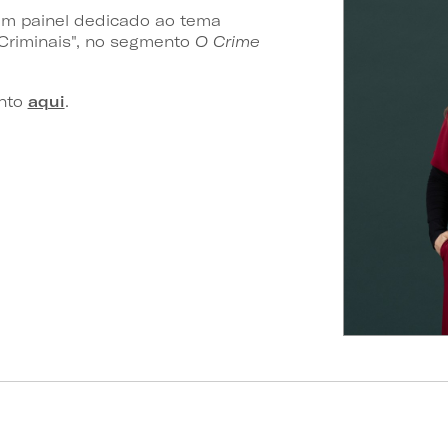
num painel dedicado ao tema
Criminais", no segmento
O Crime
ento
aqui
.