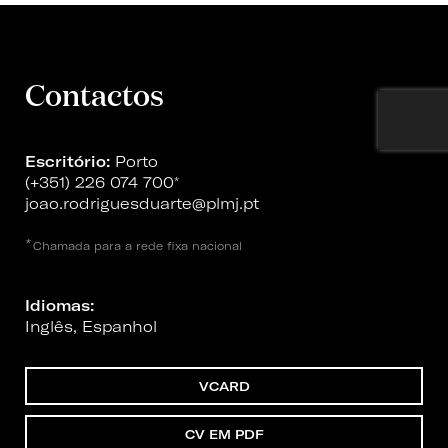
Contactos
Escritório:
Porto
(+351) 226 074 700
*
joao.rodriguesduarte@plmj.pt
*
Chamada para a rede fixa nacional
Idiomas:
Inglês, Espanhol
VCARD
CV EM PDF