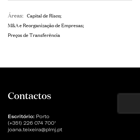
Áreas:
Capital de Risco
M&A e Reorganização de Empresas
Preços de Transferência
Contactos
Escritório:
Porto
(+351) 226 074 700
*
joana.teixeira@plmj.pt