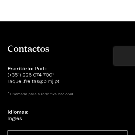
Contactos
Escritório:
Porto
(+351) 226 074 700
*
raquel.freitas@plmj.pt
*
Chamada para a rede fixa nacional
Idiomas:
Inglês