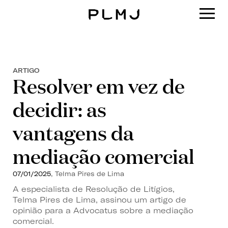
PLMJ
ARTIGO
Resolver em vez de
decidir: as
vantagens da
mediação comercial
07/01/2025
, Telma Pires de Lima
A especialista de Resolução de Litígios,
Telma Pires de Lima, assinou um artigo de
opinião para a Advocatus sobre a mediação
comercial.