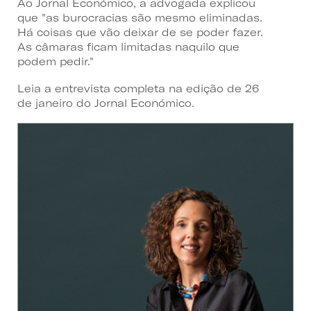
Ao Jornal Económico, a advogada explicou
que "as burocracias são mesmo eliminadas.
Há coisas que vão deixar de se poder fazer.
As câmaras ficam limitadas naquilo que
podem pedir."
Leia a entrevista completa na edição de 26
de janeiro do Jornal Económico.