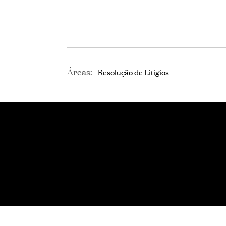
Áreas:
Resolução de Litígios
ASSOCIADA SÉNIOR
Ana Coimbra Trigo