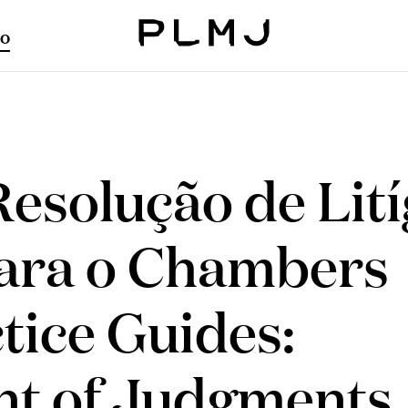
o
PLMJ
esolução de Lití
para o Chambers
tice Guides:
t of Judgments