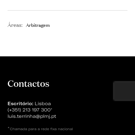
Áreas:
Arbitragem
Contactos
Escritório:
Lisboa
(+351) 213 197 300
*
luis.terrinha@plmj.pt
*
Chamada para a rede fixa nacional