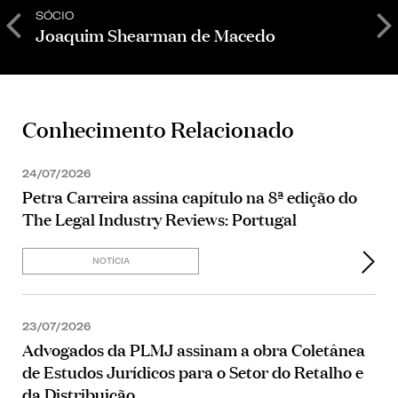
SÓCIO
C
Joaquim Shearman de Macedo
L
Conhecimento Relacionado
24/07/2026
Petra Carreira assina capítulo na 8ª edição do
The Legal Industry Reviews: Portugal
NOTÍCIA
23/07/2026
Advogados da PLMJ assinam a obra Coletânea
de Estudos Jurídicos para o Setor do Retalho e
da Distribuição