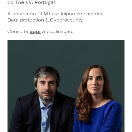
do
The LIR Portugal.
A equipa da PLMJ participou no capítulo
Data protection & Cybersecurity.
Consulte
aqui
a publicação.