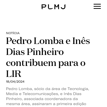
PLMJ
NOTÍCIA
Pedro Lomba e Inês
Dias Pinheiro
contribuem para o
LIR
18/04/2024
Pedro Lomba, sócio da área de Tecnologia,
Media e Telecomunicações, e Inês Dias
Pinheiro, associada coordenadora da
mesma área, assinaram a primeira edição