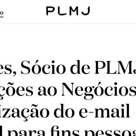
o
PLMJ
s, Sócio de PLM
ções ao Negócio
lização do e-mail
l para fins pesso