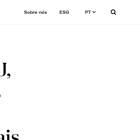
Sobre nós
ESG
PT
J,
s
ais