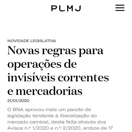
PLMJ
NOVIDADE LEGISLATIVA
Novas regras para
operações de
invisíveis correntes
e mercadorias
21/01/2020
O BNA aprovou mais um pacote de
legislação tendente à liberalização do
mercado cambial, desta feita através dos
Avisos n.º 1/2020 e n.º 2/2020, ambos de 17