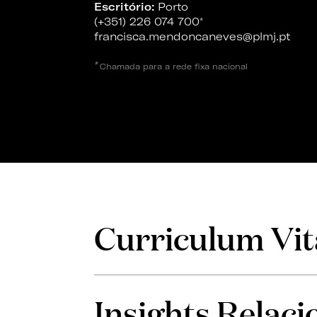
Escritório:
Porto
(+351) 226 074 700
*
francisca.mendoncaneves@plmj.pt
*
Chamada para a rede fixa nacional
Curriculum Vit
Insights Relac