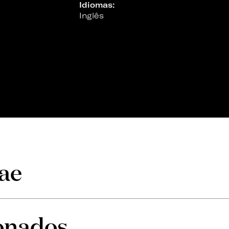
Idiomas:
Inglês
ae
ionados