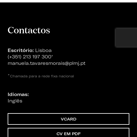
Contactos
Escritório:
Lisboa
(+351) 213 197 300
*
manuela.tavaresmorais@plmj.pt
*
Chamada para a rede fixa nacional
Idiomas:
Inglês
VCARD
CV EM PDF