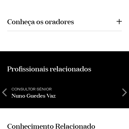
Conheça os oradores
Profissionais relacionados
CONSULTOR SÉNIOR
S
Nuno Guedes Vaz
T
Conhecimento Relacionado